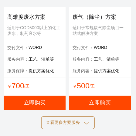
提供服务：
防护 人工
提供服务：
人工
安全保障：
专业设备持证
可选服务：
填料购买
高难度废水方案
废气（除尘）方案
服务内容：
清理，维修等
适用于COD5000以上的化工
适用于常规废气除尘项目一
废水，制药废水等
站式解决方案
700
600
/工
/工
￥
￥
WORD
WORD
交付文件：
交付文件：
立即购买
立即购买
服务内容：
工艺、清单等
服务内容：
工艺、清单等
服务保障：
提供方案优化
服务内容：
提供方案优化
设备清洗
700
500
/工
/工
￥
￥
适用于玻璃钢，污水池体清
洁，过滤罐、一体化设备等
立即购买
立即购买
提供服务：
工具 人工
查看更多方案服务
可选服务：
定期清洗优惠
施工方案
标书制作