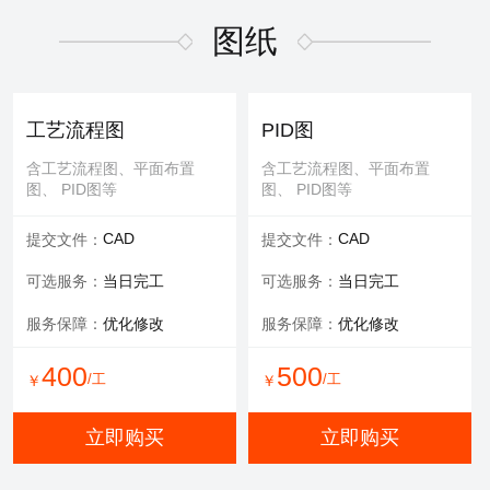
适用于污水废气行业施工方
适用于污水废气行业招投标
案，符合规范要求
文件编写
图纸
600
/工
￥
WORD
WORD
交付文件：
交付文件：
立即购买
服务承诺：
包修改
服务内容：
技术+商务
工艺流程图
PID图
服务保障：
提供方案优化
含工艺流程图、平面布置
含工艺流程图、平面布置
图、 PID图等
图、 PID图等
500
500
/工
/工
￥
￥
CAD
CAD
提交文件：
提交文件：
立即购买
立即购买
可选服务：
当日完工
可选服务：
当日完工
服务保障：
优化修改
服务保障：
优化修改
环评报告
400
500
/工
/工
￥
￥
适用于环评、清洁生产、验
收报告、入河排污口论证报
立即购买
立即购买
告等
WORD
交付文件：