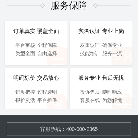
图、 电气施工图等
图、 电气施工图等
服务保障
CAD
CAD
提交文件：
提交文件：
可选服务：
设计院盖章
可选服务：
设计院盖章
订单真实 覆盖全面
实名认证 专业上岗
服务保障：
优化修改
服务保障：
优化修改
平台审核
全程保障
双重认证
确保专业
类型全面
自由选择
技能培训
服务一流
800
900
/工
/工
￥
￥
立即购买
立即购买
明码标价 交易放心
服务专业 售后无忧
进度把控
过程透明
投诉售后
随时响应
总施工图
3D图
报价灵活
平台担保
客服在线
为您解忧
含工艺施工图、结构施工
模块化的污水、废气处理设
图、 电气施工图等
备,OEM加工
客服热线：400-000-2365
CAD
SOLIDWORKS
提交文件：
提交文件：