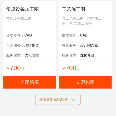
可选服务：
专家评审
常规设备加工图
工艺施工图
服务内容：
报告书、报告表
常规设备加工图
含工艺施工图、结构施工
图、 电气施工图等
1000
/工
￥
CAD
CAD
提交文件：
提交文件：
立即购买
可选服务：
现场指导
可选服务：
设计院盖章
服务保障：
优化修改
服务保障：
优化修改
700
700
/工
/工
￥
￥
立即购买
立即购买
查看更多图纸服务
结构施工图
电气施工图
含工艺施工图、结构施工
含工艺施工图、结构施工