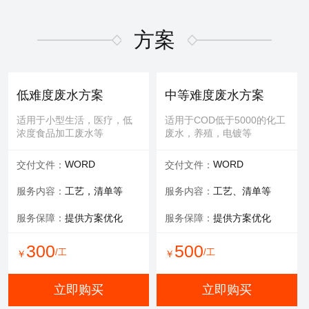
适用于屏幕故障，无法控
适用于MBR膜，管式膜，帘
制，增加或删减功能版块等
式膜，板式膜，陶瓷膜等
方案
提供服务：
故障排查+维修
提供服务：
拆装 人工清洗
维修内容：
提供编程服务
可选服务：
提供清洗药剂
低难度废水方案
中等难度废水方案
可选服务：
提供管线材料
服务保障：
通量至70%
适用于小型生活，医疗，低
适用于COD低于5000的化工
浓度食品加工废水等
废水，养殖，电镀等
800
600
/工
/工
￥
￥
WORD
WORD
交付文件：
交付文件：
立即购买
立即购买
服务内容：
工艺，清单等
服务内容：
工艺、清单等
服务保障：
提供方案优化
服务保障：
提供方案优化
有限空间作业
填料更换
300
500
/工
/工
￥
￥
适用于一体化设备内部，
适用于河道，池塘，景观
井，窖，地下操作室等
水，污水池体，环保设备等
立即购买
立即购买