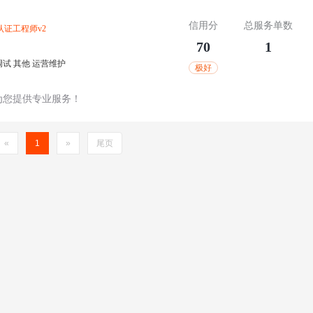
信用分
总服务单数
认证工程师
v2
70
1
调试
其他
运营维护
极好
为您提供专业服务！
«
1
»
尾页