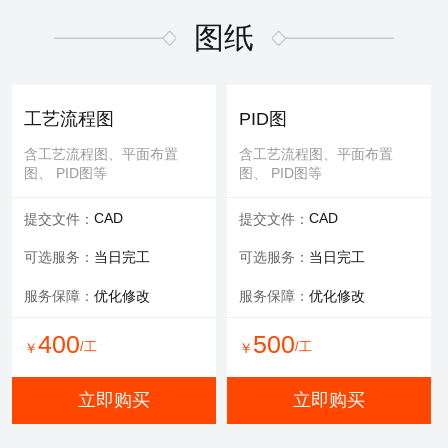
适用于污水废气行业施工方
适用于污水废气行业招投标
案，符合规范要求
文件编写
图纸
600
/工
￥
WORD
WORD
交付文件：
交付文件：
立即购买
服务承诺：
包修改
服务内容：
技术+商务
工艺流程图
PID图
服务保障：
提供方案优化
含工艺流程图、平面布置
含工艺流程图、平面布置
图、 PID图等
图、 PID图等
500
500
/工
/工
￥
￥
CAD
CAD
提交文件：
提交文件：
立即购买
立即购买
可选服务：
当日完工
可选服务：
当日完工
服务保障：
优化修改
服务保障：
优化修改
环评报告
400
500
/工
/工
￥
￥
适用于环评、清洁生产、验
收报告、入河排污口论证报
立即购买
立即购买
告等
WORD
交付文件：