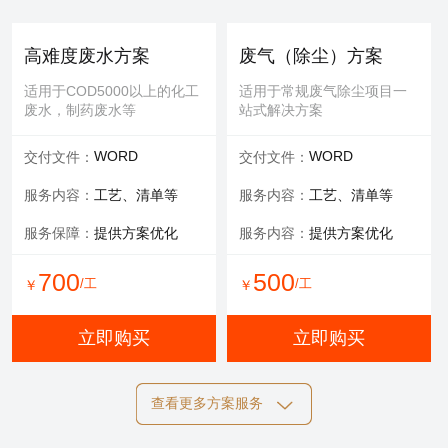
提供服务：
防护 人工
提供服务：
人工
安全保障：
专业设备持证
可选服务：
填料购买
高难度废水方案
废气（除尘）方案
服务内容：
清理，维修等
适用于COD5000以上的化工
适用于常规废气除尘项目一
废水，制药废水等
站式解决方案
700
600
/工
/工
￥
￥
WORD
WORD
交付文件：
交付文件：
立即购买
立即购买
服务内容：
工艺、清单等
服务内容：
工艺、清单等
服务保障：
提供方案优化
服务内容：
提供方案优化
设备清洗
700
500
/工
/工
￥
￥
适用于玻璃钢，污水池体清
洁，过滤罐、一体化设备等
立即购买
立即购买
提供服务：
工具 人工
查看更多方案服务
可选服务：
定期清洗优惠
施工方案
标书制作