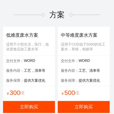
适用于屏幕故障，无法控
适用于MBR膜，管式膜，帘
制，增加或删减功能版块等
式膜，板式膜，陶瓷膜等
方案
提供服务：
故障排查+维修
提供服务：
拆装 人工清洗
维修内容：
提供编程服务
可选服务：
提供清洗药剂
低难度废水方案
中等难度废水方案
可选服务：
提供管线材料
服务保障：
通量至70%
适用于小型生活，医疗，低
适用于COD低于5000的化工
浓度食品加工废水等
废水，养殖，电镀等
800
600
/工
/工
￥
￥
WORD
WORD
交付文件：
交付文件：
立即购买
立即购买
服务内容：
工艺，清单等
服务内容：
工艺、清单等
服务保障：
提供方案优化
服务保障：
提供方案优化
有限空间作业
填料更换
300
500
/工
/工
￥
￥
适用于一体化设备内部，
适用于河道，池塘，景观
井，窖，地下操作室等
水，污水池体，环保设备等
立即购买
立即购买