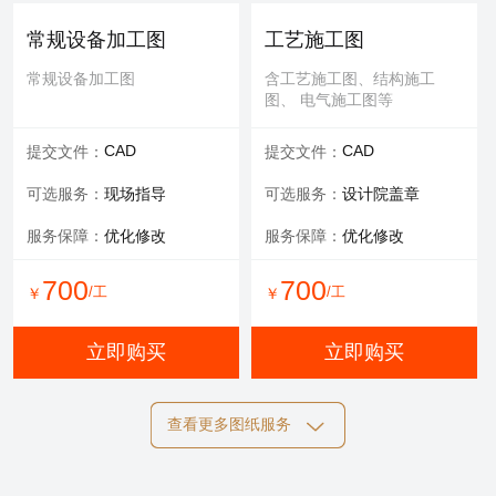
可选服务：
专家评审
常规设备加工图
工艺施工图
服务内容：
报告书、报告表
常规设备加工图
含工艺施工图、结构施工
图、 电气施工图等
1000
/工
￥
CAD
CAD
提交文件：
提交文件：
立即购买
可选服务：
现场指导
可选服务：
设计院盖章
服务保障：
优化修改
服务保障：
优化修改
700
700
/工
/工
￥
￥
立即购买
立即购买
查看更多图纸服务
结构施工图
电气施工图
含工艺施工图、结构施工
含工艺施工图、结构施工