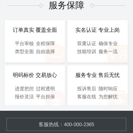
图、 电气施工图等
图、 电气施工图等
服务保障
CAD
CAD
提交文件：
提交文件：
可选服务：
设计院盖章
可选服务：
设计院盖章
订单真实 覆盖全面
实名认证 专业上岗
服务保障：
优化修改
服务保障：
优化修改
平台审核
全程保障
双重认证
确保专业
类型全面
自由选择
技能培训
服务一流
800
900
/工
/工
￥
￥
立即购买
立即购买
明码标价 交易放心
服务专业 售后无忧
进度把控
过程透明
投诉售后
随时响应
总施工图
3D图
报价灵活
平台担保
客服在线
为您解忧
含工艺施工图、结构施工
模块化的污水、废气处理设
图、 电气施工图等
备,OEM加工
客服热线：400-000-2365
CAD
SOLIDWORKS
提交文件：
提交文件：