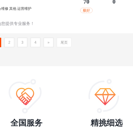
70
0
备维修
其他
运营维护
极好
为您提供专业服务！
2
3
4
»
尾页
全国服务
精挑细选