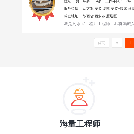
性别：
男
年龄：
34岁
工作年限：
12年
服务类型：
写方案
安装
调试
安装+调试
设
常驻地址：
陕西省
西安市
雁塔区
我是污水宝工程师工程师，我将竭诚
首页
«
1
海量工程师