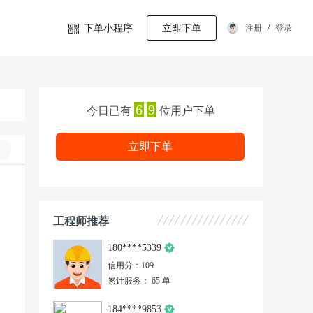
下单小程序
立即下单
注册
/
登录
6
9
今日已有
位用户下单
立即下单
工程师推荐
180****5339
信用分：109
累计服务： 65 单
184****9853