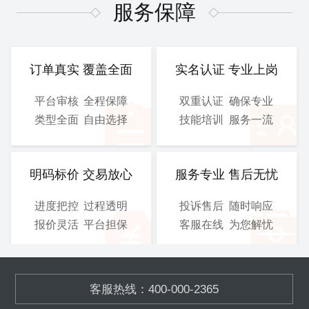
图、 电气施工图等
图、 电气施工图等
服务保障
CAD
CAD
提交文件：
提交文件：
可选服务：
设计院盖章
可选服务：
设计院盖章
订单真实 覆盖全面
实名认证 专业上岗
服务保障：
优化修改
服务保障：
优化修改
平台审核
全程保障
双重认证
确保专业
类型全面
自由选择
技能培训
服务一流
800
900
/工
/工
￥
￥
立即购买
立即购买
明码标价 交易放心
服务专业 售后无忧
进度把控
过程透明
投诉售后
随时响应
总施工图
3D图
报价灵活
平台担保
客服在线
为您解忧
含工艺施工图、结构施工
模块化的污水、废气处理设
图、 电气施工图等
备,OEM加工
客服热线：400-000-2365
CAD
SOLIDWORKS
提交文件：
提交文件：