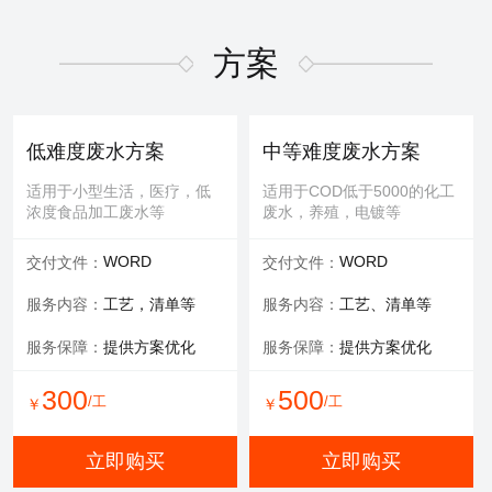
适用于屏幕故障，无法控
适用于MBR膜，管式膜，帘
制，增加或删减功能版块等
式膜，板式膜，陶瓷膜等
方案
提供服务：
故障排查+维修
提供服务：
拆装 人工清洗
维修内容：
提供编程服务
可选服务：
提供清洗药剂
低难度废水方案
中等难度废水方案
可选服务：
提供管线材料
服务保障：
通量至70%
适用于小型生活，医疗，低
适用于COD低于5000的化工
浓度食品加工废水等
废水，养殖，电镀等
800
600
/工
/工
￥
￥
WORD
WORD
交付文件：
交付文件：
立即购买
立即购买
服务内容：
工艺，清单等
服务内容：
工艺、清单等
服务保障：
提供方案优化
服务保障：
提供方案优化
有限空间作业
填料更换
300
500
/工
/工
￥
￥
适用于一体化设备内部，
适用于河道，池塘，景观
井，窖，地下操作室等
水，污水池体，环保设备等
立即购买
立即购买