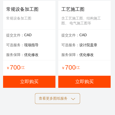
可选服务：
专家评审
常规设备加工图
工艺施工图
服务内容：
报告书、报告表
常规设备加工图
含工艺施工图、结构施工
图、 电气施工图等
1000
/工
￥
CAD
CAD
提交文件：
提交文件：
立即购买
可选服务：
现场指导
可选服务：
设计院盖章
服务保障：
优化修改
服务保障：
优化修改
700
700
/工
/工
￥
￥
立即购买
立即购买
查看更多图纸服务
结构施工图
电气施工图
含工艺施工图、结构施工
含工艺施工图、结构施工