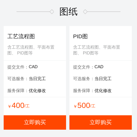
适用于污水废气行业施工方
适用于污水废气行业招投标
案，符合规范要求
文件编写
图纸
600
/工
￥
WORD
WORD
交付文件：
交付文件：
立即购买
服务承诺：
包修改
服务内容：
技术+商务
工艺流程图
PID图
服务保障：
提供方案优化
含工艺流程图、平面布置
含工艺流程图、平面布置
图、 PID图等
图、 PID图等
500
500
/工
/工
￥
￥
CAD
CAD
提交文件：
提交文件：
立即购买
立即购买
可选服务：
当日完工
可选服务：
当日完工
服务保障：
优化修改
服务保障：
优化修改
环评报告
400
500
/工
/工
￥
￥
适用于环评、清洁生产、验
收报告、入河排污口论证报
立即购买
立即购买
告等
WORD
交付文件：