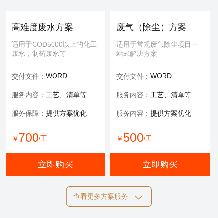
提供服务：
防护 人工
提供服务：
人工
安全保障：
专业设备持证
可选服务：
填料购买
高难度废水方案
废气（除尘）方案
服务内容：
清理，维修等
适用于COD5000以上的化工
适用于常规废气除尘项目一
废水，制药废水等
站式解决方案
700
600
/工
/工
￥
￥
WORD
WORD
交付文件：
交付文件：
立即购买
立即购买
服务内容：
工艺、清单等
服务内容：
工艺、清单等
服务保障：
提供方案优化
服务内容：
提供方案优化
设备清洗
700
500
/工
/工
￥
￥
适用于玻璃钢，污水池体清
洁，过滤罐、一体化设备等
立即购买
立即购买
提供服务：
工具 人工
查看更多方案服务
可选服务：
定期清洗优惠
施工方案
标书制作