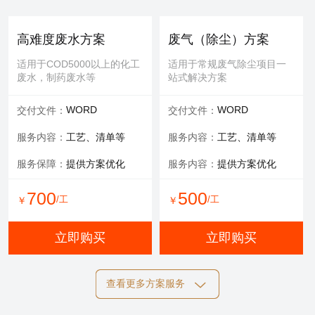
提供服务：
防护 人工
提供服务：
人工
安全保障：
专业设备持证
可选服务：
填料购买
高难度废水方案
废气（除尘）方案
服务内容：
清理，维修等
适用于COD5000以上的化工
适用于常规废气除尘项目一
废水，制药废水等
站式解决方案
700
600
/工
/工
￥
￥
WORD
WORD
交付文件：
交付文件：
立即购买
立即购买
服务内容：
工艺、清单等
服务内容：
工艺、清单等
服务保障：
提供方案优化
服务内容：
提供方案优化
设备清洗
700
500
/工
/工
￥
￥
适用于玻璃钢，污水池体清
洁，过滤罐、一体化设备等
立即购买
立即购买
提供服务：
工具 人工
查看更多方案服务
可选服务：
定期清洗优惠
施工方案
标书制作