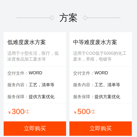
适用于屏幕故障，无法控
适用于MBR膜，管式膜，帘
制，增加或删减功能版块等
式膜，板式膜，陶瓷膜等
方案
提供服务：
故障排查+维修
提供服务：
拆装 人工清洗
维修内容：
提供编程服务
可选服务：
提供清洗药剂
低难度废水方案
中等难度废水方案
可选服务：
提供管线材料
服务保障：
通量至70%
适用于小型生活，医疗，低
适用于COD低于5000的化工
浓度食品加工废水等
废水，养殖，电镀等
800
600
/工
/工
￥
￥
WORD
WORD
交付文件：
交付文件：
立即购买
立即购买
服务内容：
工艺，清单等
服务内容：
工艺、清单等
服务保障：
提供方案优化
服务保障：
提供方案优化
有限空间作业
填料更换
300
500
/工
/工
￥
￥
适用于一体化设备内部，
适用于河道，池塘，景观
井，窖，地下操作室等
水，污水池体，环保设备等
立即购买
立即购买