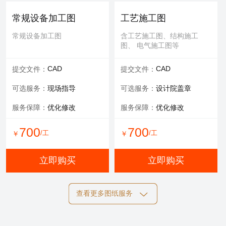
可选服务：
专家评审
常规设备加工图
工艺施工图
服务内容：
报告书、报告表
常规设备加工图
含工艺施工图、结构施工
图、 电气施工图等
1000
/工
￥
CAD
CAD
提交文件：
提交文件：
立即购买
可选服务：
现场指导
可选服务：
设计院盖章
服务保障：
优化修改
服务保障：
优化修改
700
700
/工
/工
￥
￥
立即购买
立即购买
查看更多图纸服务
结构施工图
电气施工图
含工艺施工图、结构施工
含工艺施工图、结构施工