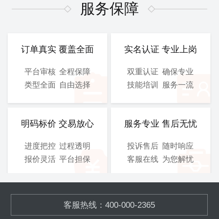
图、 电气施工图等
图、 电气施工图等
服务保障
CAD
CAD
提交文件：
提交文件：
可选服务：
设计院盖章
可选服务：
设计院盖章
订单真实 覆盖全面
实名认证 专业上岗
服务保障：
优化修改
服务保障：
优化修改
平台审核
全程保障
双重认证
确保专业
类型全面
自由选择
技能培训
服务一流
800
900
/工
/工
￥
￥
立即购买
立即购买
明码标价 交易放心
服务专业 售后无忧
进度把控
过程透明
投诉售后
随时响应
总施工图
3D图
报价灵活
平台担保
客服在线
为您解忧
含工艺施工图、结构施工
模块化的污水、废气处理设
图、 电气施工图等
备,OEM加工
客服热线：400-000-2365
CAD
SOLIDWORKS
提交文件：
提交文件：