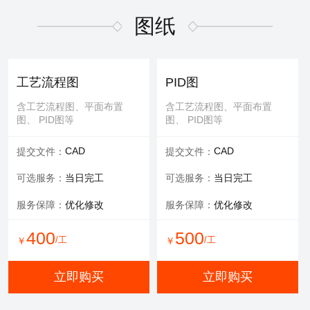
适用于污水废气行业施工方
适用于污水废气行业招投标
案，符合规范要求
文件编写
图纸
600
/工
￥
WORD
WORD
交付文件：
交付文件：
立即购买
服务承诺：
包修改
服务内容：
技术+商务
工艺流程图
PID图
服务保障：
提供方案优化
含工艺流程图、平面布置
含工艺流程图、平面布置
图、 PID图等
图、 PID图等
500
500
/工
/工
￥
￥
CAD
CAD
提交文件：
提交文件：
立即购买
立即购买
可选服务：
当日完工
可选服务：
当日完工
服务保障：
优化修改
服务保障：
优化修改
环评报告
400
500
/工
/工
￥
￥
适用于环评、清洁生产、验
收报告、入河排污口论证报
立即购买
立即购买
告等
WORD
交付文件：