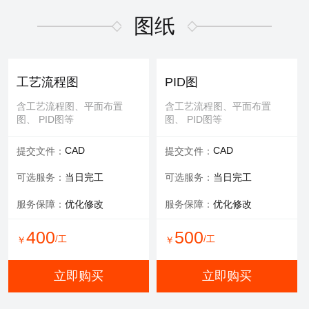
适用于污水废气行业施工方
适用于污水废气行业招投标
案，符合规范要求
文件编写
图纸
600
/工
￥
WORD
WORD
交付文件：
交付文件：
立即购买
服务承诺：
包修改
服务内容：
技术+商务
工艺流程图
PID图
服务保障：
提供方案优化
含工艺流程图、平面布置
含工艺流程图、平面布置
图、 PID图等
图、 PID图等
500
500
/工
/工
￥
￥
CAD
CAD
提交文件：
提交文件：
立即购买
立即购买
可选服务：
当日完工
可选服务：
当日完工
服务保障：
优化修改
服务保障：
优化修改
环评报告
400
500
/工
/工
￥
￥
适用于环评、清洁生产、验
收报告、入河排污口论证报
立即购买
立即购买
告等
WORD
交付文件：