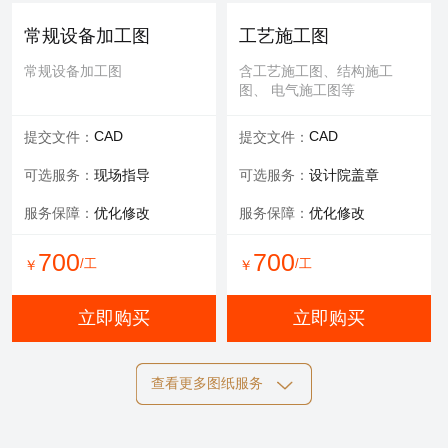
可选服务：
专家评审
常规设备加工图
工艺施工图
服务内容：
报告书、报告表
常规设备加工图
含工艺施工图、结构施工
图、 电气施工图等
1000
/工
￥
CAD
CAD
提交文件：
提交文件：
立即购买
可选服务：
现场指导
可选服务：
设计院盖章
服务保障：
优化修改
服务保障：
优化修改
700
700
/工
/工
￥
￥
立即购买
立即购买
查看更多图纸服务
结构施工图
电气施工图
含工艺施工图、结构施工
含工艺施工图、结构施工