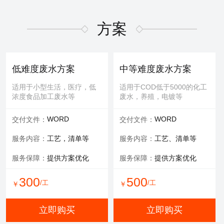
适用于屏幕故障，无法控
适用于MBR膜，管式膜，帘
制，增加或删减功能版块等
式膜，板式膜，陶瓷膜等
方案
提供服务：
故障排查+维修
提供服务：
拆装 人工清洗
维修内容：
提供编程服务
可选服务：
提供清洗药剂
低难度废水方案
中等难度废水方案
可选服务：
提供管线材料
服务保障：
通量至70%
适用于小型生活，医疗，低
适用于COD低于5000的化工
浓度食品加工废水等
废水，养殖，电镀等
800
600
/工
/工
￥
￥
WORD
WORD
交付文件：
交付文件：
立即购买
立即购买
服务内容：
工艺，清单等
服务内容：
工艺、清单等
服务保障：
提供方案优化
服务保障：
提供方案优化
有限空间作业
填料更换
300
500
/工
/工
￥
￥
适用于一体化设备内部，
适用于河道，池塘，景观
井，窖，地下操作室等
水，污水池体，环保设备等
立即购买
立即购买