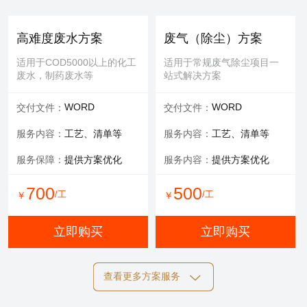
提供服务：
防护 人工
提供服务：
人工
安全保障：
专业设备持证
可选服务：
填料购买
高难度废水方案
废气（除尘）方案
服务内容：
清理，维修等
适用于COD5000以上的化工
适用于常规废气除尘项目一
废水，制药废水等
站式解决方案
700
600
/工
/工
￥
￥
WORD
WORD
交付文件：
交付文件：
立即购买
立即购买
服务内容：
工艺、清单等
服务内容：
工艺、清单等
服务保障：
提供方案优化
服务内容：
提供方案优化
设备清洗
700
500
/工
/工
￥
￥
适用于玻璃钢，污水池体清
洁，过滤罐、一体化设备等
立即购买
立即购买
提供服务：
工具 人工
查看更多方案服务
可选服务：
定期清洗优惠
施工方案
标书制作