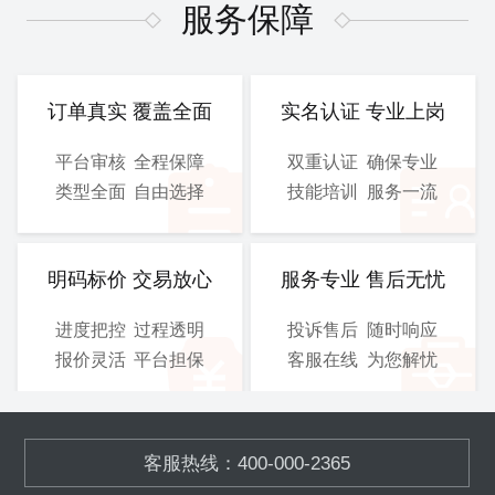
图、 电气施工图等
图、 电气施工图等
服务保障
CAD
CAD
提交文件：
提交文件：
可选服务：
设计院盖章
可选服务：
设计院盖章
订单真实 覆盖全面
实名认证 专业上岗
服务保障：
优化修改
服务保障：
优化修改
平台审核
全程保障
双重认证
确保专业
类型全面
自由选择
技能培训
服务一流
800
900
/工
/工
￥
￥
立即购买
立即购买
明码标价 交易放心
服务专业 售后无忧
进度把控
过程透明
投诉售后
随时响应
总施工图
3D图
报价灵活
平台担保
客服在线
为您解忧
含工艺施工图、结构施工
模块化的污水、废气处理设
图、 电气施工图等
备,OEM加工
客服热线：400-000-2365
CAD
SOLIDWORKS
提交文件：
提交文件：