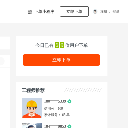
下单小程序
立即下单
注册
/
登录
6
9
今日已有
位用户下单
立即下单
工程师推荐
180****5339
信用分：109
累计服务： 65 单
184****9853