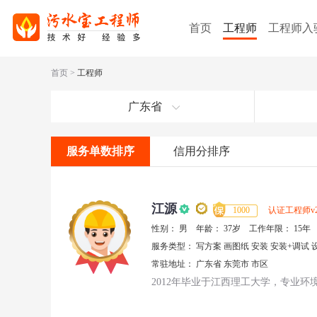
首页
工程师
工程师入
首页
>
工程师
广东省
服务单数排序
信用分排序
江源
1000
认证工程师
v
性别：
男
年龄：
37岁
工作年限：
15年
服务类型：
写方案
画图纸
安装
安装+调试
常驻地址：
广东省
东莞市
市区