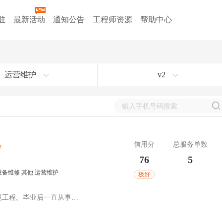
驻
最新活动
通知公告
工程师资源
帮助中心
运营维护
v2
信用分
总服务单数
2
76
5
设备维修
其他
运营维护
极好
2012年毕业于江西理工大学，专业环境工程。毕业后一直从事污水处理工作，对水处理方案设计、施工图及效果图绘制、项目现场的管理熟练！