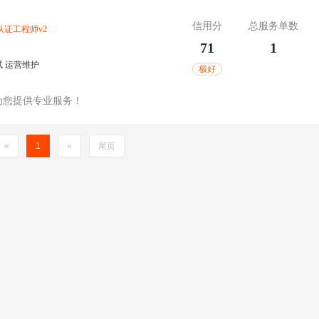
信用分
总服务单数
认证工程师
v2
71
1
试
运营维护
极好
为您提供专业服务！
«
1
»
尾页