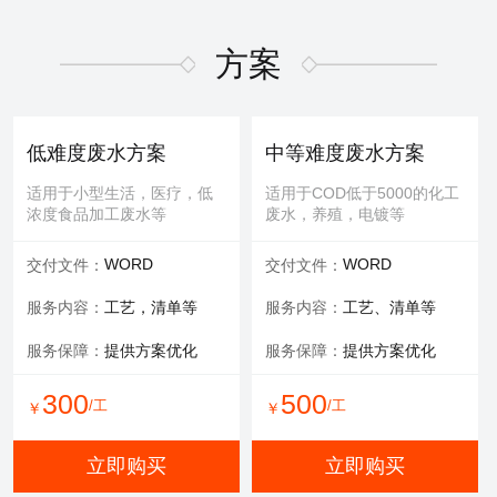
适用于屏幕故障，无法控
适用于MBR膜，管式膜，帘
制，增加或删减功能版块等
式膜，板式膜，陶瓷膜等
方案
提供服务：
故障排查+维修
提供服务：
拆装 人工清洗
维修内容：
提供编程服务
可选服务：
提供清洗药剂
低难度废水方案
中等难度废水方案
可选服务：
提供管线材料
服务保障：
通量至70%
适用于小型生活，医疗，低
适用于COD低于5000的化工
浓度食品加工废水等
废水，养殖，电镀等
800
600
/工
/工
￥
￥
WORD
WORD
交付文件：
交付文件：
立即购买
立即购买
服务内容：
工艺，清单等
服务内容：
工艺、清单等
服务保障：
提供方案优化
服务保障：
提供方案优化
有限空间作业
填料更换
300
500
/工
/工
￥
￥
适用于一体化设备内部，
适用于河道，池塘，景观
井，窖，地下操作室等
水，污水池体，环保设备等
立即购买
立即购买