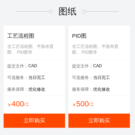
适用于污水废气行业施工方
适用于污水废气行业招投标
案，符合规范要求
文件编写
图纸
600
/工
￥
WORD
WORD
交付文件：
交付文件：
立即购买
服务承诺：
包修改
服务内容：
技术+商务
工艺流程图
PID图
服务保障：
提供方案优化
含工艺流程图、平面布置
含工艺流程图、平面布置
图、 PID图等
图、 PID图等
500
500
/工
/工
￥
￥
CAD
CAD
提交文件：
提交文件：
立即购买
立即购买
可选服务：
当日完工
可选服务：
当日完工
服务保障：
优化修改
服务保障：
优化修改
环评报告
400
500
/工
/工
￥
￥
适用于环评、清洁生产、验
收报告、入河排污口论证报
立即购买
立即购买
告等
WORD
交付文件：