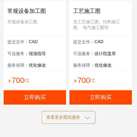
可选服务：
专家评审
常规设备加工图
工艺施工图
服务内容：
报告书、报告表
常规设备加工图
含工艺施工图、结构施工
图、 电气施工图等
1000
/工
￥
CAD
CAD
提交文件：
提交文件：
立即购买
可选服务：
现场指导
可选服务：
设计院盖章
服务保障：
优化修改
服务保障：
优化修改
700
700
/工
/工
￥
￥
立即购买
立即购买
查看更多图纸服务
结构施工图
电气施工图
含工艺施工图、结构施工
含工艺施工图、结构施工