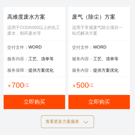
提供服务：
防护 人工
提供服务：
人工
安全保障：
专业设备持证
可选服务：
填料购买
高难度废水方案
废气（除尘）方案
服务内容：
清理，维修等
适用于COD5000以上的化工
适用于常规废气除尘项目一
废水，制药废水等
站式解决方案
700
600
/工
/工
￥
￥
WORD
WORD
交付文件：
交付文件：
立即购买
立即购买
服务内容：
工艺、清单等
服务内容：
工艺、清单等
服务保障：
提供方案优化
服务内容：
提供方案优化
设备清洗
700
500
/工
/工
￥
￥
适用于玻璃钢，污水池体清
洁，过滤罐、一体化设备等
立即购买
立即购买
提供服务：
工具 人工
查看更多方案服务
可选服务：
定期清洗优惠
施工方案
标书制作