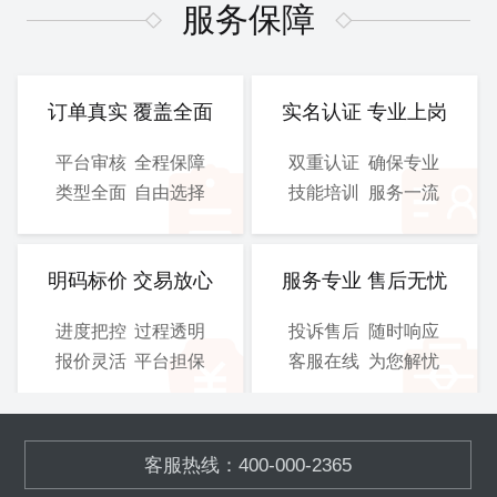
图、 电气施工图等
图、 电气施工图等
服务保障
CAD
CAD
提交文件：
提交文件：
可选服务：
设计院盖章
可选服务：
设计院盖章
订单真实 覆盖全面
实名认证 专业上岗
服务保障：
优化修改
服务保障：
优化修改
平台审核
全程保障
双重认证
确保专业
类型全面
自由选择
技能培训
服务一流
800
900
/工
/工
￥
￥
立即购买
立即购买
明码标价 交易放心
服务专业 售后无忧
进度把控
过程透明
投诉售后
随时响应
总施工图
3D图
报价灵活
平台担保
客服在线
为您解忧
含工艺施工图、结构施工
模块化的污水、废气处理设
图、 电气施工图等
备,OEM加工
客服热线：400-000-2365
CAD
SOLIDWORKS
提交文件：
提交文件：