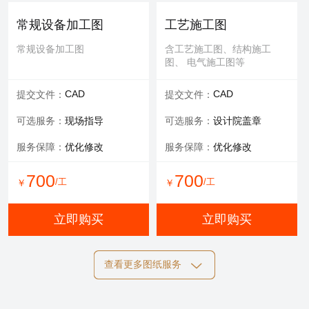
可选服务：
专家评审
常规设备加工图
工艺施工图
服务内容：
报告书、报告表
常规设备加工图
含工艺施工图、结构施工
图、 电气施工图等
1000
/工
￥
CAD
CAD
提交文件：
提交文件：
立即购买
可选服务：
现场指导
可选服务：
设计院盖章
服务保障：
优化修改
服务保障：
优化修改
700
700
/工
/工
￥
￥
立即购买
立即购买
查看更多图纸服务
结构施工图
电气施工图
含工艺施工图、结构施工
含工艺施工图、结构施工