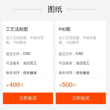
适用于污水废气行业施工方
适用于污水废气行业招投标
案，符合规范要求
文件编写
图纸
600
/工
￥
WORD
WORD
交付文件：
交付文件：
立即购买
服务承诺：
包修改
服务内容：
技术+商务
工艺流程图
PID图
服务保障：
提供方案优化
含工艺流程图、平面布置
含工艺流程图、平面布置
图、 PID图等
图、 PID图等
500
500
/工
/工
￥
￥
CAD
CAD
提交文件：
提交文件：
立即购买
立即购买
可选服务：
当日完工
可选服务：
当日完工
服务保障：
优化修改
服务保障：
优化修改
环评报告
400
500
/工
/工
￥
￥
适用于环评、清洁生产、验
收报告、入河排污口论证报
立即购买
立即购买
告等
WORD
交付文件：