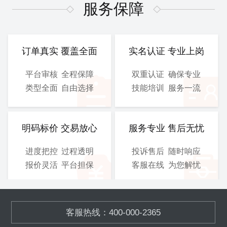
图、 电气施工图等
图、 电气施工图等
服务保障
CAD
CAD
提交文件：
提交文件：
可选服务：
设计院盖章
可选服务：
设计院盖章
订单真实 覆盖全面
实名认证 专业上岗
服务保障：
优化修改
服务保障：
优化修改
平台审核
全程保障
双重认证
确保专业
类型全面
自由选择
技能培训
服务一流
800
900
/工
/工
￥
￥
立即购买
立即购买
明码标价 交易放心
服务专业 售后无忧
进度把控
过程透明
投诉售后
随时响应
总施工图
3D图
报价灵活
平台担保
客服在线
为您解忧
含工艺施工图、结构施工
模块化的污水、废气处理设
图、 电气施工图等
备,OEM加工
客服热线：400-000-2365
CAD
SOLIDWORKS
提交文件：
提交文件：