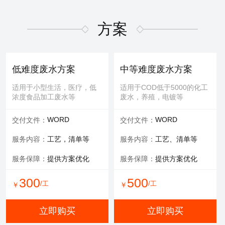
适用于屏幕故障，无法控
适用于MBR膜，管式膜，帘
制，增加或删减功能版块等
式膜，板式膜，陶瓷膜等
方案
提供服务：
故障排查+维修
提供服务：
拆装 人工清洗
维修内容：
提供编程服务
可选服务：
提供清洗药剂
低难度废水方案
中等难度废水方案
可选服务：
提供管线材料
服务保障：
通量至70%
适用于小型生活，医疗，低
适用于COD低于5000的化工
浓度食品加工废水等
废水，养殖，电镀等
800
600
/工
/工
￥
￥
WORD
WORD
交付文件：
交付文件：
立即购买
立即购买
服务内容：
工艺，清单等
服务内容：
工艺、清单等
服务保障：
提供方案优化
服务保障：
提供方案优化
有限空间作业
填料更换
300
500
/工
/工
￥
￥
适用于一体化设备内部，
适用于河道，池塘，景观
井，窖，地下操作室等
水，污水池体，环保设备等
立即购买
立即购买