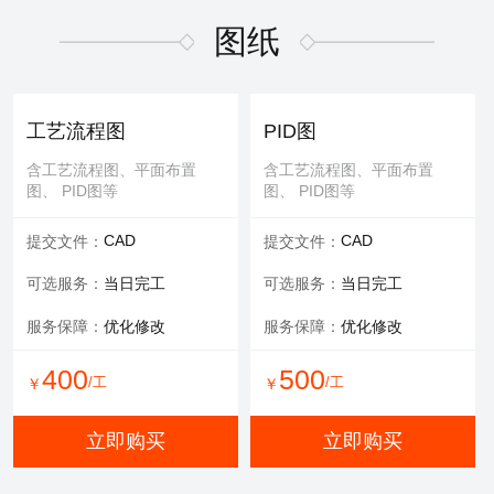
适用于污水废气行业施工方
适用于污水废气行业招投标
案，符合规范要求
文件编写
图纸
600
/工
￥
WORD
WORD
交付文件：
交付文件：
立即购买
服务承诺：
包修改
服务内容：
技术+商务
工艺流程图
PID图
服务保障：
提供方案优化
含工艺流程图、平面布置
含工艺流程图、平面布置
图、 PID图等
图、 PID图等
500
500
/工
/工
￥
￥
CAD
CAD
提交文件：
提交文件：
立即购买
立即购买
可选服务：
当日完工
可选服务：
当日完工
服务保障：
优化修改
服务保障：
优化修改
环评报告
400
500
/工
/工
￥
￥
适用于环评、清洁生产、验
收报告、入河排污口论证报
立即购买
立即购买
告等
WORD
交付文件：