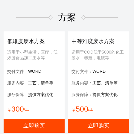
适用于屏幕故障，无法控
适用于MBR膜，管式膜，帘
制，增加或删减功能版块等
式膜，板式膜，陶瓷膜等
方案
提供服务：
故障排查+维修
提供服务：
拆装 人工清洗
维修内容：
提供编程服务
可选服务：
提供清洗药剂
低难度废水方案
中等难度废水方案
可选服务：
提供管线材料
服务保障：
通量至70%
适用于小型生活，医疗，低
适用于COD低于5000的化工
浓度食品加工废水等
废水，养殖，电镀等
800
600
/工
/工
￥
￥
WORD
WORD
交付文件：
交付文件：
立即购买
立即购买
服务内容：
工艺，清单等
服务内容：
工艺、清单等
服务保障：
提供方案优化
服务保障：
提供方案优化
有限空间作业
填料更换
300
500
/工
/工
￥
￥
适用于一体化设备内部，
适用于河道，池塘，景观
井，窖，地下操作室等
水，污水池体，环保设备等
立即购买
立即购买