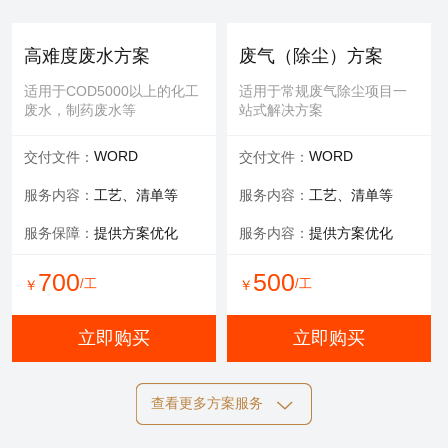
提供服务：
防护 人工
提供服务：
人工
安全保障：
专业设备持证
可选服务：
填料购买
高难度废水方案
废气（除尘）方案
服务内容：
清理，维修等
适用于COD5000以上的化工
适用于常规废气除尘项目一
废水，制药废水等
站式解决方案
700
600
/工
/工
￥
￥
WORD
WORD
交付文件：
交付文件：
立即购买
立即购买
服务内容：
工艺、清单等
服务内容：
工艺、清单等
服务保障：
提供方案优化
服务内容：
提供方案优化
设备清洗
700
500
/工
/工
￥
￥
适用于玻璃钢，污水池体清
洁，过滤罐、一体化设备等
立即购买
立即购买
提供服务：
工具 人工
查看更多方案服务
可选服务：
定期清洗优惠
施工方案
标书制作