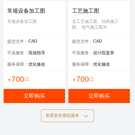
可选服务：
专家评审
常规设备加工图
工艺施工图
服务内容：
报告书、报告表
常规设备加工图
含工艺施工图、结构施工
图、 电气施工图等
1000
/工
￥
CAD
CAD
提交文件：
提交文件：
立即购买
可选服务：
现场指导
可选服务：
设计院盖章
服务保障：
优化修改
服务保障：
优化修改
700
700
/工
/工
￥
￥
立即购买
立即购买
查看更多图纸服务
结构施工图
电气施工图
含工艺施工图、结构施工
含工艺施工图、结构施工