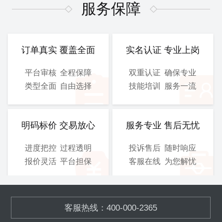
图、 电气施工图等
图、 电气施工图等
服务保障
CAD
CAD
提交文件：
提交文件：
可选服务：
设计院盖章
可选服务：
设计院盖章
订单真实 覆盖全面
实名认证 专业上岗
服务保障：
优化修改
服务保障：
优化修改
平台审核
全程保障
双重认证
确保专业
类型全面
自由选择
技能培训
服务一流
800
900
/工
/工
￥
￥
立即购买
立即购买
明码标价 交易放心
服务专业 售后无忧
进度把控
过程透明
投诉售后
随时响应
总施工图
3D图
报价灵活
平台担保
客服在线
为您解忧
含工艺施工图、结构施工
模块化的污水、废气处理设
图、 电气施工图等
备,OEM加工
客服热线：400-000-2365
CAD
SOLIDWORKS
提交文件：
提交文件：