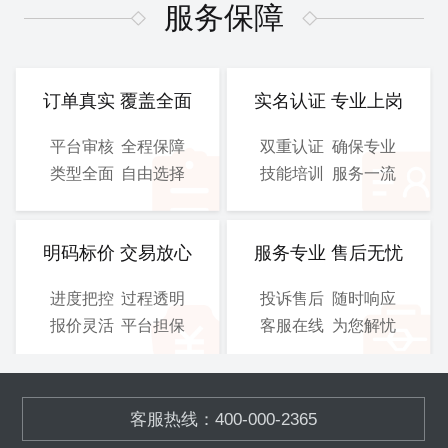
图、 电气施工图等
图、 电气施工图等
服务保障
CAD
CAD
提交文件：
提交文件：
可选服务：
设计院盖章
可选服务：
设计院盖章
订单真实 覆盖全面
实名认证 专业上岗
服务保障：
优化修改
服务保障：
优化修改
平台审核
全程保障
双重认证
确保专业
类型全面
自由选择
技能培训
服务一流
800
900
/工
/工
￥
￥
立即购买
立即购买
明码标价 交易放心
服务专业 售后无忧
进度把控
过程透明
投诉售后
随时响应
总施工图
3D图
报价灵活
平台担保
客服在线
为您解忧
含工艺施工图、结构施工
模块化的污水、废气处理设
图、 电气施工图等
备,OEM加工
客服热线：400-000-2365
CAD
SOLIDWORKS
提交文件：
提交文件：