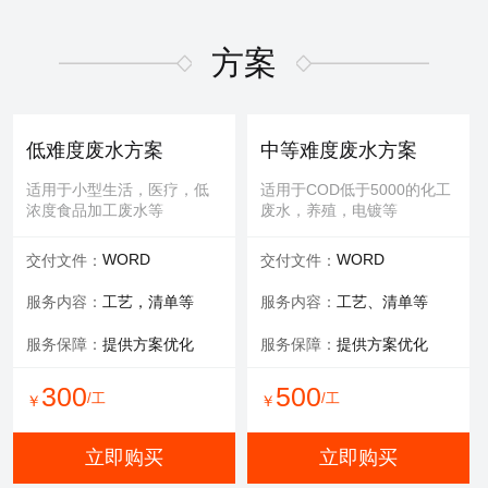
适用于屏幕故障，无法控
适用于MBR膜，管式膜，帘
制，增加或删减功能版块等
式膜，板式膜，陶瓷膜等
方案
提供服务：
故障排查+维修
提供服务：
拆装 人工清洗
维修内容：
提供编程服务
可选服务：
提供清洗药剂
低难度废水方案
中等难度废水方案
可选服务：
提供管线材料
服务保障：
通量至70%
适用于小型生活，医疗，低
适用于COD低于5000的化工
浓度食品加工废水等
废水，养殖，电镀等
800
600
/工
/工
￥
￥
WORD
WORD
交付文件：
交付文件：
立即购买
立即购买
服务内容：
工艺，清单等
服务内容：
工艺、清单等
服务保障：
提供方案优化
服务保障：
提供方案优化
有限空间作业
填料更换
300
500
/工
/工
￥
￥
适用于一体化设备内部，
适用于河道，池塘，景观
井，窖，地下操作室等
水，污水池体，环保设备等
立即购买
立即购买