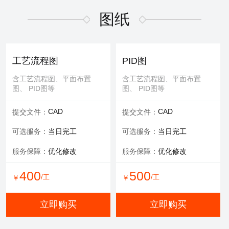
适用于污水废气行业施工方
适用于污水废气行业招投标
案，符合规范要求
文件编写
图纸
600
/工
￥
WORD
WORD
交付文件：
交付文件：
立即购买
服务承诺：
包修改
服务内容：
技术+商务
工艺流程图
PID图
服务保障：
提供方案优化
含工艺流程图、平面布置
含工艺流程图、平面布置
图、 PID图等
图、 PID图等
500
500
/工
/工
￥
￥
CAD
CAD
提交文件：
提交文件：
立即购买
立即购买
可选服务：
当日完工
可选服务：
当日完工
服务保障：
优化修改
服务保障：
优化修改
环评报告
400
500
/工
/工
￥
￥
适用于环评、清洁生产、验
收报告、入河排污口论证报
立即购买
立即购买
告等
WORD
交付文件：