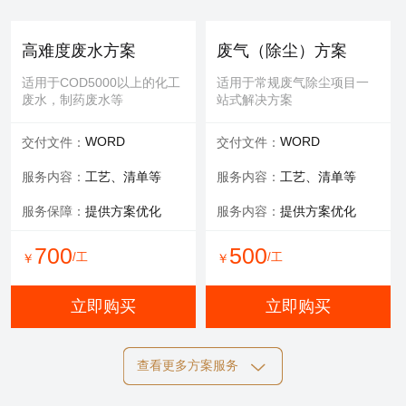
提供服务：
防护 人工
提供服务：
人工
安全保障：
专业设备持证
可选服务：
填料购买
高难度废水方案
废气（除尘）方案
服务内容：
清理，维修等
适用于COD5000以上的化工
适用于常规废气除尘项目一
废水，制药废水等
站式解决方案
700
600
/工
/工
￥
￥
WORD
WORD
交付文件：
交付文件：
立即购买
立即购买
服务内容：
工艺、清单等
服务内容：
工艺、清单等
服务保障：
提供方案优化
服务内容：
提供方案优化
设备清洗
700
500
/工
/工
￥
￥
适用于玻璃钢，污水池体清
洁，过滤罐、一体化设备等
立即购买
立即购买
提供服务：
工具 人工
查看更多方案服务
可选服务：
定期清洗优惠
施工方案
标书制作