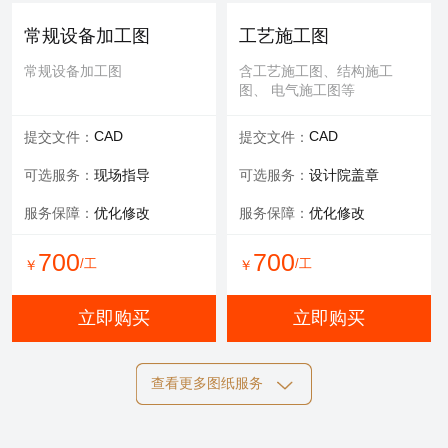
可选服务：
专家评审
常规设备加工图
工艺施工图
服务内容：
报告书、报告表
常规设备加工图
含工艺施工图、结构施工
图、 电气施工图等
1000
/工
￥
CAD
CAD
提交文件：
提交文件：
立即购买
可选服务：
现场指导
可选服务：
设计院盖章
服务保障：
优化修改
服务保障：
优化修改
700
700
/工
/工
￥
￥
立即购买
立即购买
查看更多图纸服务
结构施工图
电气施工图
含工艺施工图、结构施工
含工艺施工图、结构施工