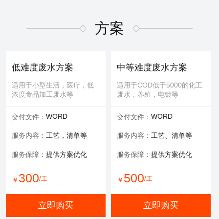
适用于屏幕故障，无法控
适用于MBR膜，管式膜，帘
制，增加或删减功能版块等
式膜，板式膜，陶瓷膜等
方案
提供服务：
故障排查+维修
提供服务：
拆装 人工清洗
维修内容：
提供编程服务
可选服务：
提供清洗药剂
低难度废水方案
中等难度废水方案
可选服务：
提供管线材料
服务保障：
通量至70%
适用于小型生活，医疗，低
适用于COD低于5000的化工
浓度食品加工废水等
废水，养殖，电镀等
800
600
/工
/工
￥
￥
WORD
WORD
交付文件：
交付文件：
立即购买
立即购买
服务内容：
工艺，清单等
服务内容：
工艺、清单等
服务保障：
提供方案优化
服务保障：
提供方案优化
有限空间作业
填料更换
300
500
/工
/工
￥
￥
适用于一体化设备内部，
适用于河道，池塘，景观
井，窖，地下操作室等
水，污水池体，环保设备等
立即购买
立即购买