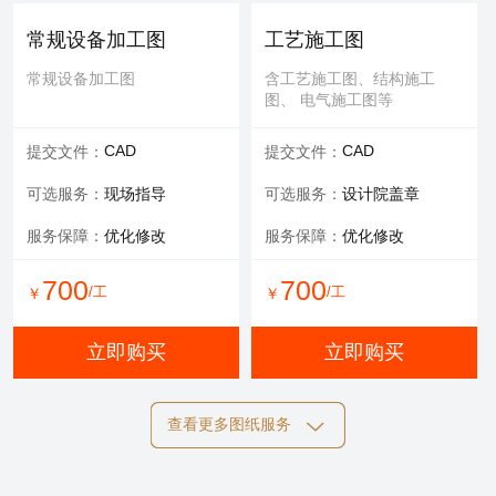
可选服务：
专家评审
常规设备加工图
工艺施工图
服务内容：
报告书、报告表
常规设备加工图
含工艺施工图、结构施工
图、 电气施工图等
1000
/工
￥
CAD
CAD
提交文件：
提交文件：
立即购买
可选服务：
现场指导
可选服务：
设计院盖章
服务保障：
优化修改
服务保障：
优化修改
700
700
/工
/工
￥
￥
立即购买
立即购买
查看更多图纸服务
结构施工图
电气施工图
含工艺施工图、结构施工
含工艺施工图、结构施工