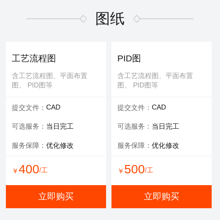
适用于污水废气行业施工方
适用于污水废气行业招投标
案，符合规范要求
文件编写
图纸
600
/工
￥
WORD
WORD
交付文件：
交付文件：
立即购买
服务承诺：
包修改
服务内容：
技术+商务
工艺流程图
PID图
服务保障：
提供方案优化
含工艺流程图、平面布置
含工艺流程图、平面布置
图、 PID图等
图、 PID图等
500
500
/工
/工
￥
￥
CAD
CAD
提交文件：
提交文件：
立即购买
立即购买
可选服务：
当日完工
可选服务：
当日完工
服务保障：
优化修改
服务保障：
优化修改
环评报告
400
500
/工
/工
￥
￥
适用于环评、清洁生产、验
收报告、入河排污口论证报
立即购买
立即购买
告等
WORD
交付文件：