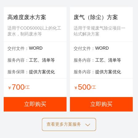
提供服务：
防护 人工
提供服务：
人工
安全保障：
专业设备持证
可选服务：
填料购买
高难度废水方案
废气（除尘）方案
服务内容：
清理，维修等
适用于COD5000以上的化工
适用于常规废气除尘项目一
废水，制药废水等
站式解决方案
700
600
/工
/工
￥
￥
WORD
WORD
交付文件：
交付文件：
立即购买
立即购买
服务内容：
工艺、清单等
服务内容：
工艺、清单等
服务保障：
提供方案优化
服务内容：
提供方案优化
设备清洗
700
500
/工
/工
￥
￥
适用于玻璃钢，污水池体清
洁，过滤罐、一体化设备等
立即购买
立即购买
提供服务：
工具 人工
查看更多方案服务
可选服务：
定期清洗优惠
施工方案
标书制作