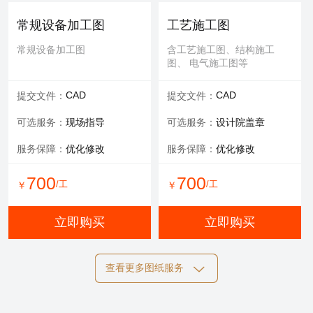
可选服务：
专家评审
常规设备加工图
工艺施工图
服务内容：
报告书、报告表
常规设备加工图
含工艺施工图、结构施工
图、 电气施工图等
1000
/工
￥
CAD
CAD
提交文件：
提交文件：
立即购买
可选服务：
现场指导
可选服务：
设计院盖章
服务保障：
优化修改
服务保障：
优化修改
700
700
/工
/工
￥
￥
立即购买
立即购买
查看更多图纸服务
结构施工图
电气施工图
含工艺施工图、结构施工
含工艺施工图、结构施工