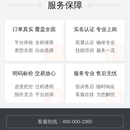
图、 电气施工图等
图、 电气施工图等
服务保障
CAD
CAD
提交文件：
提交文件：
可选服务：
设计院盖章
可选服务：
设计院盖章
订单真实 覆盖全面
实名认证 专业上岗
服务保障：
优化修改
服务保障：
优化修改
平台审核
全程保障
双重认证
确保专业
类型全面
自由选择
技能培训
服务一流
800
900
/工
/工
￥
￥
立即购买
立即购买
明码标价 交易放心
服务专业 售后无忧
进度把控
过程透明
投诉售后
随时响应
总施工图
3D图
报价灵活
平台担保
客服在线
为您解忧
含工艺施工图、结构施工
模块化的污水、废气处理设
图、 电气施工图等
备,OEM加工
客服热线：400-000-2365
CAD
SOLIDWORKS
提交文件：
提交文件：