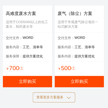
提供服务：
防护 人工
提供服务：
人工
安全保障：
专业设备持证
可选服务：
填料购买
高难度废水方案
废气（除尘）方案
服务内容：
清理，维修等
适用于COD5000以上的化工
适用于常规废气除尘项目一
废水，制药废水等
站式解决方案
700
600
/工
/工
￥
￥
WORD
WORD
交付文件：
交付文件：
立即购买
立即购买
服务内容：
工艺、清单等
服务内容：
工艺、清单等
服务保障：
提供方案优化
服务内容：
提供方案优化
设备清洗
700
500
/工
/工
￥
￥
适用于玻璃钢，污水池体清
洁，过滤罐、一体化设备等
立即购买
立即购买
提供服务：
工具 人工
查看更多方案服务
可选服务：
定期清洗优惠
施工方案
标书制作