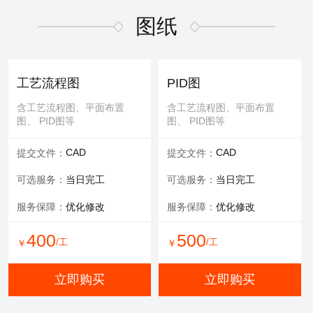
适用于污水废气行业施工方
适用于污水废气行业招投标
案，符合规范要求
文件编写
图纸
600
/工
￥
WORD
WORD
交付文件：
交付文件：
立即购买
服务承诺：
包修改
服务内容：
技术+商务
工艺流程图
PID图
服务保障：
提供方案优化
含工艺流程图、平面布置
含工艺流程图、平面布置
图、 PID图等
图、 PID图等
500
500
/工
/工
￥
￥
CAD
CAD
提交文件：
提交文件：
立即购买
立即购买
可选服务：
当日完工
可选服务：
当日完工
服务保障：
优化修改
服务保障：
优化修改
环评报告
400
500
/工
/工
￥
￥
适用于环评、清洁生产、验
收报告、入河排污口论证报
立即购买
立即购买
告等
WORD
交付文件：