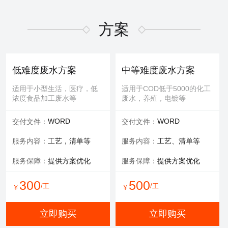
适用于屏幕故障，无法控
适用于MBR膜，管式膜，帘
制，增加或删减功能版块等
式膜，板式膜，陶瓷膜等
方案
提供服务：
故障排查+维修
提供服务：
拆装 人工清洗
维修内容：
提供编程服务
可选服务：
提供清洗药剂
低难度废水方案
中等难度废水方案
可选服务：
提供管线材料
服务保障：
通量至70%
适用于小型生活，医疗，低
适用于COD低于5000的化工
浓度食品加工废水等
废水，养殖，电镀等
800
600
/工
/工
￥
￥
WORD
WORD
交付文件：
交付文件：
立即购买
立即购买
服务内容：
工艺，清单等
服务内容：
工艺、清单等
服务保障：
提供方案优化
服务保障：
提供方案优化
有限空间作业
填料更换
300
500
/工
/工
￥
￥
适用于一体化设备内部，
适用于河道，池塘，景观
井，窖，地下操作室等
水，污水池体，环保设备等
立即购买
立即购买