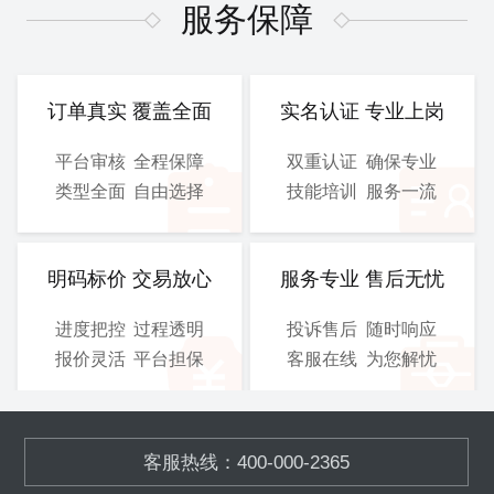
图、 电气施工图等
图、 电气施工图等
服务保障
CAD
CAD
提交文件：
提交文件：
可选服务：
设计院盖章
可选服务：
设计院盖章
订单真实 覆盖全面
实名认证 专业上岗
服务保障：
优化修改
服务保障：
优化修改
平台审核
全程保障
双重认证
确保专业
类型全面
自由选择
技能培训
服务一流
800
900
/工
/工
￥
￥
立即购买
立即购买
明码标价 交易放心
服务专业 售后无忧
进度把控
过程透明
投诉售后
随时响应
总施工图
3D图
报价灵活
平台担保
客服在线
为您解忧
含工艺施工图、结构施工
模块化的污水、废气处理设
图、 电气施工图等
备,OEM加工
客服热线：400-000-2365
CAD
SOLIDWORKS
提交文件：
提交文件：