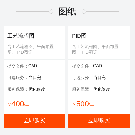
适用于污水废气行业施工方
适用于污水废气行业招投标
案，符合规范要求
文件编写
图纸
600
/工
￥
WORD
WORD
交付文件：
交付文件：
立即购买
服务承诺：
包修改
服务内容：
技术+商务
工艺流程图
PID图
服务保障：
提供方案优化
含工艺流程图、平面布置
含工艺流程图、平面布置
图、 PID图等
图、 PID图等
500
500
/工
/工
￥
￥
CAD
CAD
提交文件：
提交文件：
立即购买
立即购买
可选服务：
当日完工
可选服务：
当日完工
服务保障：
优化修改
服务保障：
优化修改
环评报告
400
500
/工
/工
￥
￥
适用于环评、清洁生产、验
收报告、入河排污口论证报
立即购买
立即购买
告等
WORD
交付文件：