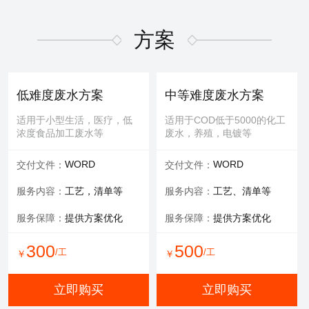
适用于屏幕故障，无法控
适用于MBR膜，管式膜，帘
制，增加或删减功能版块等
式膜，板式膜，陶瓷膜等
方案
提供服务：
故障排查+维修
提供服务：
拆装 人工清洗
维修内容：
提供编程服务
可选服务：
提供清洗药剂
低难度废水方案
中等难度废水方案
可选服务：
提供管线材料
服务保障：
通量至70%
适用于小型生活，医疗，低
适用于COD低于5000的化工
浓度食品加工废水等
废水，养殖，电镀等
800
600
/工
/工
￥
￥
WORD
WORD
交付文件：
交付文件：
立即购买
立即购买
服务内容：
工艺，清单等
服务内容：
工艺、清单等
服务保障：
提供方案优化
服务保障：
提供方案优化
有限空间作业
填料更换
300
500
/工
/工
￥
￥
适用于一体化设备内部，
适用于河道，池塘，景观
井，窖，地下操作室等
水，污水池体，环保设备等
立即购买
立即购买