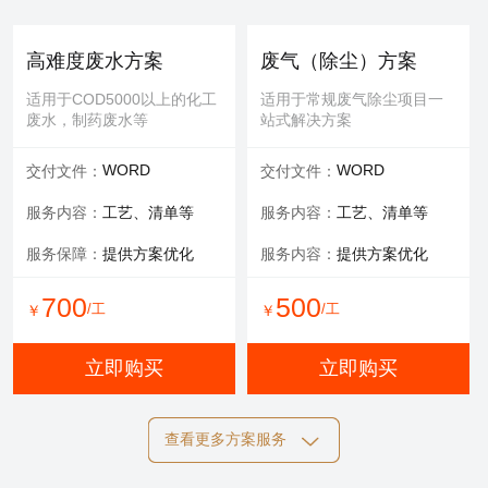
提供服务：
防护 人工
提供服务：
人工
安全保障：
专业设备持证
可选服务：
填料购买
高难度废水方案
废气（除尘）方案
服务内容：
清理，维修等
适用于COD5000以上的化工
适用于常规废气除尘项目一
废水，制药废水等
站式解决方案
700
600
/工
/工
￥
￥
WORD
WORD
交付文件：
交付文件：
立即购买
立即购买
服务内容：
工艺、清单等
服务内容：
工艺、清单等
服务保障：
提供方案优化
服务内容：
提供方案优化
设备清洗
700
500
/工
/工
￥
￥
适用于玻璃钢，污水池体清
洁，过滤罐、一体化设备等
立即购买
立即购买
提供服务：
工具 人工
查看更多方案服务
可选服务：
定期清洗优惠
施工方案
标书制作