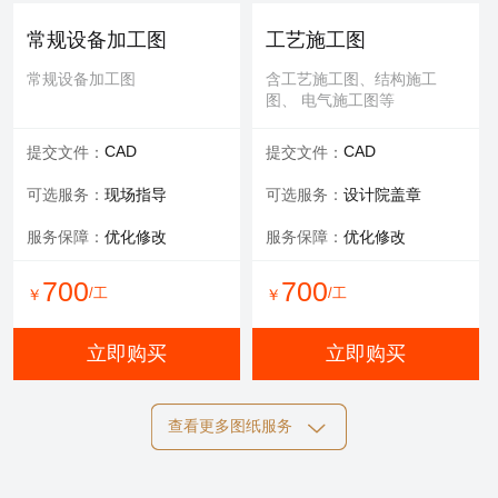
可选服务：
专家评审
常规设备加工图
工艺施工图
服务内容：
报告书、报告表
常规设备加工图
含工艺施工图、结构施工
图、 电气施工图等
1000
/工
￥
CAD
CAD
提交文件：
提交文件：
立即购买
可选服务：
现场指导
可选服务：
设计院盖章
服务保障：
优化修改
服务保障：
优化修改
700
700
/工
/工
￥
￥
立即购买
立即购买
查看更多图纸服务
结构施工图
电气施工图
含工艺施工图、结构施工
含工艺施工图、结构施工