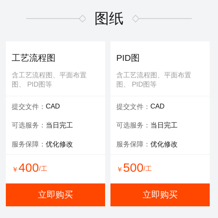
适用于污水废气行业施工方
适用于污水废气行业招投标
案，符合规范要求
文件编写
图纸
600
/工
￥
WORD
WORD
交付文件：
交付文件：
立即购买
服务承诺：
包修改
服务内容：
技术+商务
工艺流程图
PID图
服务保障：
提供方案优化
含工艺流程图、平面布置
含工艺流程图、平面布置
图、 PID图等
图、 PID图等
500
500
/工
/工
￥
￥
CAD
CAD
提交文件：
提交文件：
立即购买
立即购买
可选服务：
当日完工
可选服务：
当日完工
服务保障：
优化修改
服务保障：
优化修改
环评报告
400
500
/工
/工
￥
￥
适用于环评、清洁生产、验
收报告、入河排污口论证报
立即购买
立即购买
告等
WORD
交付文件：