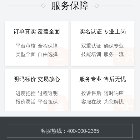
图、 电气施工图等
图、 电气施工图等
服务保障
CAD
CAD
提交文件：
提交文件：
可选服务：
设计院盖章
可选服务：
设计院盖章
订单真实 覆盖全面
实名认证 专业上岗
服务保障：
优化修改
服务保障：
优化修改
平台审核
全程保障
双重认证
确保专业
类型全面
自由选择
技能培训
服务一流
800
900
/工
/工
￥
￥
立即购买
立即购买
明码标价 交易放心
服务专业 售后无忧
进度把控
过程透明
投诉售后
随时响应
总施工图
3D图
报价灵活
平台担保
客服在线
为您解忧
含工艺施工图、结构施工
模块化的污水、废气处理设
图、 电气施工图等
备,OEM加工
客服热线：400-000-2365
CAD
SOLIDWORKS
提交文件：
提交文件：