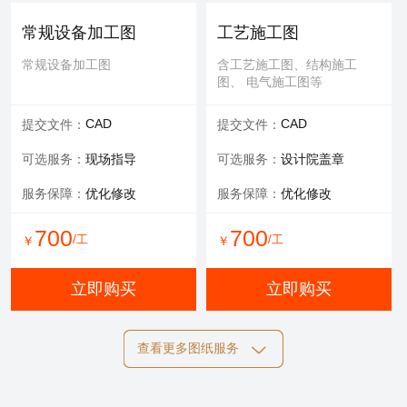
可选服务：
专家评审
常规设备加工图
工艺施工图
服务内容：
报告书、报告表
常规设备加工图
含工艺施工图、结构施工
图、 电气施工图等
1000
/工
￥
CAD
CAD
提交文件：
提交文件：
立即购买
可选服务：
现场指导
可选服务：
设计院盖章
服务保障：
优化修改
服务保障：
优化修改
700
700
/工
/工
￥
￥
立即购买
立即购买
查看更多图纸服务
结构施工图
电气施工图
含工艺施工图、结构施工
含工艺施工图、结构施工