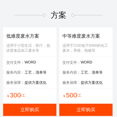
适用于屏幕故障，无法控
适用于MBR膜，管式膜，帘
制，增加或删减功能版块等
式膜，板式膜，陶瓷膜等
方案
提供服务：
故障排查+维修
提供服务：
拆装 人工清洗
维修内容：
提供编程服务
可选服务：
提供清洗药剂
低难度废水方案
中等难度废水方案
可选服务：
提供管线材料
服务保障：
通量至70%
适用于小型生活，医疗，低
适用于COD低于5000的化工
浓度食品加工废水等
废水，养殖，电镀等
800
600
/工
/工
￥
￥
WORD
WORD
交付文件：
交付文件：
立即购买
立即购买
服务内容：
工艺，清单等
服务内容：
工艺、清单等
服务保障：
提供方案优化
服务保障：
提供方案优化
有限空间作业
填料更换
300
500
/工
/工
￥
￥
适用于一体化设备内部，
适用于河道，池塘，景观
井，窖，地下操作室等
水，污水池体，环保设备等
立即购买
立即购买