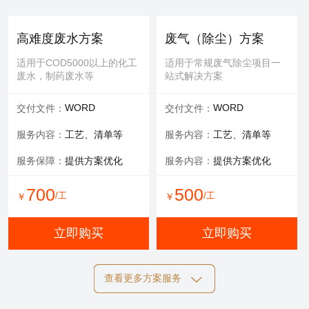
提供服务：
防护 人工
提供服务：
人工
安全保障：
专业设备持证
可选服务：
填料购买
高难度废水方案
废气（除尘）方案
服务内容：
清理，维修等
适用于COD5000以上的化工
适用于常规废气除尘项目一
废水，制药废水等
站式解决方案
700
600
/工
/工
￥
￥
WORD
WORD
交付文件：
交付文件：
立即购买
立即购买
服务内容：
工艺、清单等
服务内容：
工艺、清单等
服务保障：
提供方案优化
服务内容：
提供方案优化
设备清洗
700
500
/工
/工
￥
￥
适用于玻璃钢，污水池体清
洁，过滤罐、一体化设备等
立即购买
立即购买
提供服务：
工具 人工
查看更多方案服务
可选服务：
定期清洗优惠
施工方案
标书制作