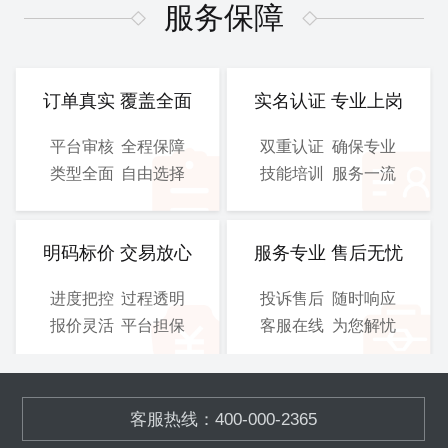
图、 电气施工图等
图、 电气施工图等
服务保障
CAD
CAD
提交文件：
提交文件：
可选服务：
设计院盖章
可选服务：
设计院盖章
订单真实 覆盖全面
实名认证 专业上岗
服务保障：
优化修改
服务保障：
优化修改
平台审核
全程保障
双重认证
确保专业
类型全面
自由选择
技能培训
服务一流
800
900
/工
/工
￥
￥
立即购买
立即购买
明码标价 交易放心
服务专业 售后无忧
进度把控
过程透明
投诉售后
随时响应
总施工图
3D图
报价灵活
平台担保
客服在线
为您解忧
含工艺施工图、结构施工
模块化的污水、废气处理设
图、 电气施工图等
备,OEM加工
客服热线：400-000-2365
CAD
SOLIDWORKS
提交文件：
提交文件：