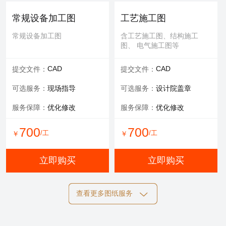
可选服务：
专家评审
常规设备加工图
工艺施工图
服务内容：
报告书、报告表
常规设备加工图
含工艺施工图、结构施工
图、 电气施工图等
1000
/工
￥
CAD
CAD
提交文件：
提交文件：
立即购买
可选服务：
现场指导
可选服务：
设计院盖章
服务保障：
优化修改
服务保障：
优化修改
700
700
/工
/工
￥
￥
立即购买
立即购买
查看更多图纸服务
结构施工图
电气施工图
含工艺施工图、结构施工
含工艺施工图、结构施工