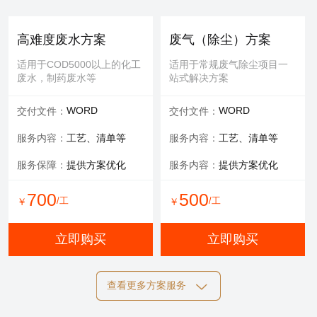
提供服务：
防护 人工
提供服务：
人工
安全保障：
专业设备持证
可选服务：
填料购买
高难度废水方案
废气（除尘）方案
服务内容：
清理，维修等
适用于COD5000以上的化工
适用于常规废气除尘项目一
废水，制药废水等
站式解决方案
700
600
/工
/工
￥
￥
WORD
WORD
交付文件：
交付文件：
立即购买
立即购买
服务内容：
工艺、清单等
服务内容：
工艺、清单等
服务保障：
提供方案优化
服务内容：
提供方案优化
设备清洗
700
500
/工
/工
￥
￥
适用于玻璃钢，污水池体清
洁，过滤罐、一体化设备等
立即购买
立即购买
提供服务：
工具 人工
查看更多方案服务
可选服务：
定期清洗优惠
施工方案
标书制作