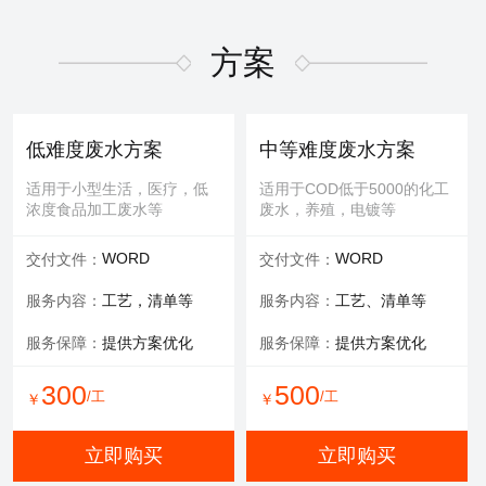
适用于屏幕故障，无法控
适用于MBR膜，管式膜，帘
制，增加或删减功能版块等
式膜，板式膜，陶瓷膜等
方案
提供服务：
故障排查+维修
提供服务：
拆装 人工清洗
维修内容：
提供编程服务
可选服务：
提供清洗药剂
低难度废水方案
中等难度废水方案
可选服务：
提供管线材料
服务保障：
通量至70%
适用于小型生活，医疗，低
适用于COD低于5000的化工
浓度食品加工废水等
废水，养殖，电镀等
800
600
/工
/工
￥
￥
WORD
WORD
交付文件：
交付文件：
立即购买
立即购买
服务内容：
工艺，清单等
服务内容：
工艺、清单等
服务保障：
提供方案优化
服务保障：
提供方案优化
有限空间作业
填料更换
300
500
/工
/工
￥
￥
适用于一体化设备内部，
适用于河道，池塘，景观
井，窖，地下操作室等
水，污水池体，环保设备等
立即购买
立即购买