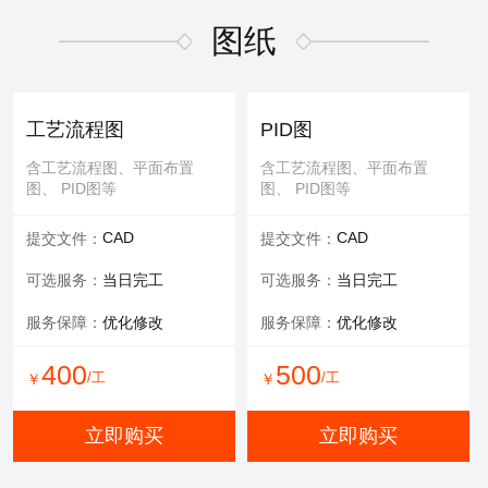
适用于污水废气行业施工方
适用于污水废气行业招投标
案，符合规范要求
文件编写
图纸
600
/工
￥
WORD
WORD
交付文件：
交付文件：
立即购买
服务承诺：
包修改
服务内容：
技术+商务
工艺流程图
PID图
服务保障：
提供方案优化
含工艺流程图、平面布置
含工艺流程图、平面布置
图、 PID图等
图、 PID图等
500
500
/工
/工
￥
￥
CAD
CAD
提交文件：
提交文件：
立即购买
立即购买
可选服务：
当日完工
可选服务：
当日完工
服务保障：
优化修改
服务保障：
优化修改
环评报告
400
500
/工
/工
￥
￥
适用于环评、清洁生产、验
收报告、入河排污口论证报
立即购买
立即购买
告等
WORD
交付文件：